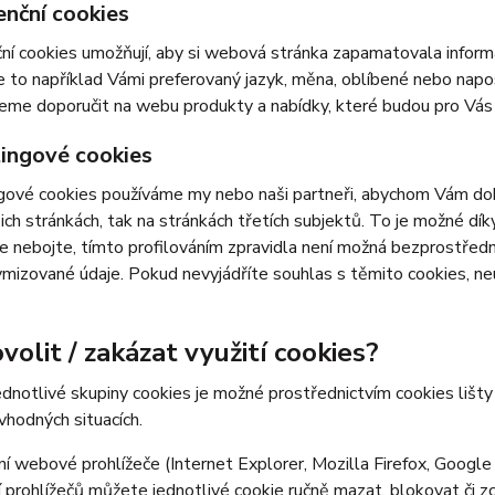
enční cookies
ní cookies umožňují, aby si webová stránka zapamatovala inform
e to například Vámi preferovaný jazyk, měna, oblíbené nebo nap
e doporučit na webu produkty a nabídky, které budou pro Vás c
ingové cookies
ové cookies používáme my nebo naši partneři, abychom Vám doká
šich stránkách, tak na stránkách třetích subjektů. To je možné dí
e nebojte, tímto profilováním zpravidla není možná bezprostředn
izované údaje. Pokud nevyjádříte souhlas s těmito cookies, neu
volit / zakázat využití cookies?
ednotlivé skupiny cookies je možné prostřednictvím cookies lišt
 vhodných situacích.
í webové prohlížeče (Internet Explorer, Mozilla Firefox, Google
 prohlížečů můžete jednotlivé cookie ručně mazat, blokovat či zce