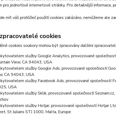
en pro jednotlivé internetové stránky. Pro detailnější informace, 
e mít váš prohlížeč použití cookies zakázáno, nemůžeme ale zar
 zpracovatelé cookies
ěné cookies soubory mohou být zpracovány dalšími zpracovateli
kytovatelem služby Google Analytics, provozované společností
ntain View, CA 94043, USA
kytovatelem služby Google Ads, provozované společností Goog
w, CA 94043, USA
kytovatelem služby Facebook Ads, provozované společností Fa
025, USA
kytovatelem služby Sklik, provozované společností Seznam.cz, a
chov
kytovatelem služby Hotjar, provozované společností Hotjar Ltd, 
eet, St Julians STJ 1000, Malta, Europe