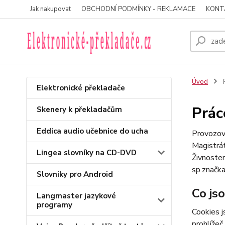
Jak nakupovat
OBCHODNÍ PODMÍNKY - REKLAMACE
KONT
Úvod
P
Elektronické překladače
Prác
Skenery k překladačům
Eddica audio učebnice do ucha
Provozova
Magistrá
Lingea slovníky na CD-DVD
Živnoste
sp.značka
Slovníky pro Android
Co js
Langmaster jazykové
programy
Cookies j
prohlížeč