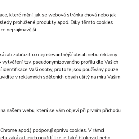
ace, které mění, jak se webová stránka chová nebo jak
osledy prohlížené produkty apod. Díky těmto cookies
o nejzajímavější.
zali zobrazit co nejrelevantnější obsah nebo reklamy
ky vytváření tzv. pseudonymizovaného profilu dle Vašich
í identifikace Vaší osoby, protože jsou používány pouze
vidíte v reklamních sděleních obsah ušitý na míru Vašim
y na našem webu, která se vám objeví při prvním příchodu
 Chrome apod.) podporují správu cookies. V rámci
la zakázat jejich použití, lze je také blokovat nebo