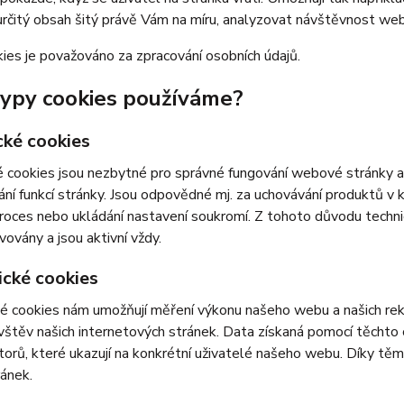
určitý obsah šitý právě Vám na míru, analyzovat návštěvnost we
ies je považováno za zpracování osobních údajů.
typy cookies používáme?
cké cookies
 cookies jsou nezbytné pro správné fungování webové stránky a 
ní funkcí stránky. Jsou odpovědné mj. za uchovávání produktů v ko
roces nebo ukládání nastavení soukromí. Z tohoto důvodu techn
vovány a jsou aktivní vždy.
ické cookies
é cookies nám umožňují měření výkonu našeho webu a našich rek
vštěv našich internetových stránek. Data získaná pomocí těcht
átorů, které ukazují na konkrétní uživatelé našeho webu. Díky 
ránek.