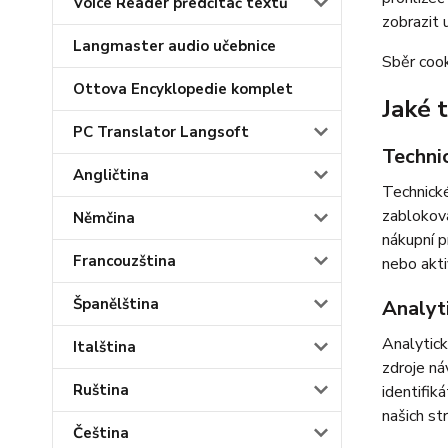
Voice Reader předčítač textů
zobrazit 
Langmaster audio učebnice
Sběr cook
Ottova Encyklopedie komplet
Jaké 
PC Translator Langsoft
Techni
Angličtina
Technické
zabloková
Němčina
nákupní p
Francouzština
nebo akti
Španělština
Analyt
Analytick
Italština
zdroje ná
Ruština
identifik
našich st
Čeština