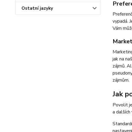
Prefer
Ostatní jazyky
Preferenč
vypadá. J
Vám můžem
Market
Marketing
jak na na
zájmů. Al
pseudonym
zájmům.
Jak po
Povolit j
a dalších
Standardn
nastavení