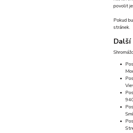
povolit j
Pokud bud
stránek.
Další
Shromážd
Pos
Mou
Pos
Vie
Pos
94
Pos
Smí
Pos
Str