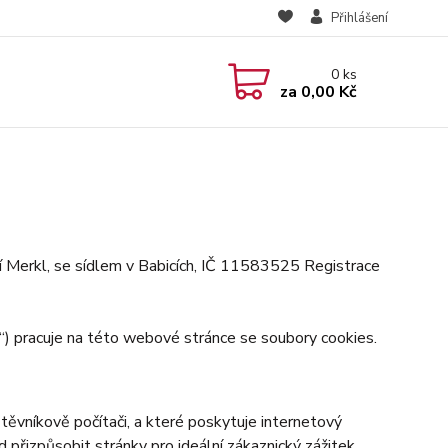
Přihlášení
0
ks
za
0,00 Kč
í Merkl, se sídlem v Babicích, IČ 11583525 Registrace
) pracuje na této webové stránce se soubory cookies.
ěvníkově počítači, a které poskytuje internetový
d přizpůsobit stránky pro ideální zákaznický zážitek,