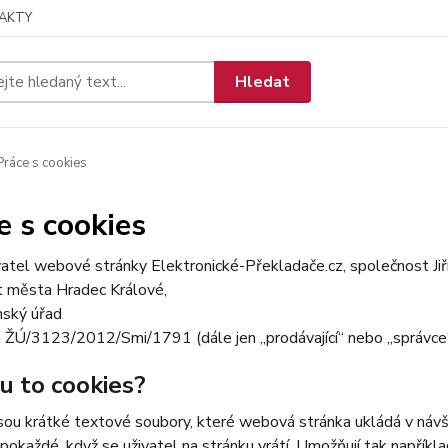
AKTY
Hledat
ráce s cookies
e s cookies
tel webové stránky Elektronické-Překladače.cz, společnost Jiř
t města Hradec Králové,
nský úřad
 ŽÚ/3123/2012/Smi/1791 (dále jen „prodávající“ nebo „správce“
ou to cookies?
sou krátké textové soubory, které webová stránka ukládá v návšt
 pokaždé, když se uživatel na stránku vrátí. Umožňují tak napříkla